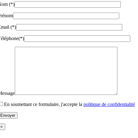
Nom (*)
Prénom
mail (*)
Téléphone(*)
Message
En soumettant ce formulaire, j'accepte la
politique de confidentialité
×