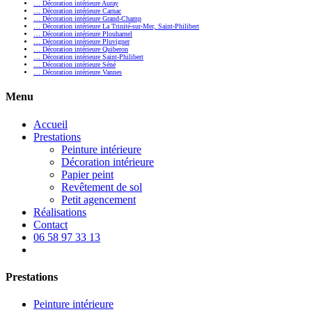
… Décoration intérieure Auray
… Décoration intérieure Carnac
… Décoration intérieure Grand-Champ
… Décoration intérieure La Trinité-sur-Mer, Saint-Philibert
… Décoration intérieure Plouharnel
… Décoration intérieure Pluvigner
… Décoration intérieure Quiberon
… Décoration intérieure Saint-Philibert
… Décoration intérieure Séné
… Décoration intérieure Vannes
Menu
Accueil
Prestations
Peinture intérieure
Décoration intérieure
Papier peint
Revêtement de sol
Petit agencement
Réalisations
Contact
06 58 97 33 13
Prestations
Peinture intérieure