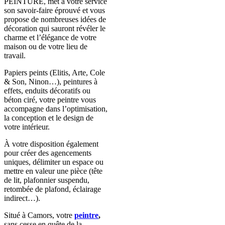
PEINTURE, met à votre service
son savoir-faire éprouvé et vous
propose de nombreuses idées de
décoration qui sauront révéler le
charme et l’élégance de votre
maison ou de votre lieu de
travail.
Papiers peints (Elitis, Arte, Cole
& Son, Ninon…), peintures à
effets, enduits décoratifs ou
béton ciré, votre peintre vous
accompagne dans l’optimisation,
la conception et le design de
votre intérieur.
À votre disposition également
pour créer des agencements
uniques, délimiter un espace ou
mettre en valeur une pièce (tête
de lit, plafonnier suspendu,
retombée de plafond, éclairage
indirect…).
Situé à Camors, votre
peintre
,
sans cesse en quête de la