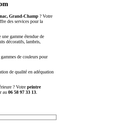
nom
arnac, Grand-Champ
? Votre
e des services pour la
e une gamme étendue de
its décoratifs, lambris,
nos gammes de couleurs pour
ation de qualité en adéquation
érieure ? Votre
peintre
er au
06 58 97 33 13
.