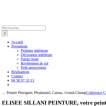
Passer
au
contenu
Rechercher:
Accueil
Prestations
Peinture intérieure
Décoration intérieure
Papier peint
Revêtement de sol
Petit agencement
Réalisations
Contact
06 58 97 33 13
… Peintre Pluvigner, Plouharnel, Carnac, Grand-Champ
Cohérence C
ELISEE SILLANI PEINTURE, votre peintr