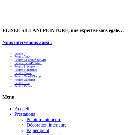
ELISEE SILLANI PEINTURE, une expertise sans égale…
Nous intervenons aussi :
Peintre
Peintre Auray
Peintre La Trinité-sur-Mer
Peintre Saint-Philibert
Peintre Pluvigner
Peintre Plouharnel
Peintre Carnac
Peintre Grand-Champ
Peintre Quiberon
Peintre Séné
Peintre Vannes
Menu
Accueil
Prestations
Peinture intérieure
Décoration intérieure
Papier peint